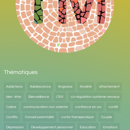
Thématiques
Addictions
Adolescence
Angoisse
Anxiété
attachement
bien -être
Bienveillance
CNV
co-régulation système nerveux
Colère
communication non violente
confiance en soi
conflit
Conflits
Conseil parentalité
conte thérapeutique
Couple
Dépression
Développement personnel
Education
Emotions