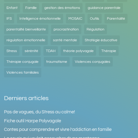
Enfant
Famille
gestion des émotions
guidance parentale
IFS
Intelligence émotionnelle
MOSAIC
Outils
Parentalité
parentalité bienveillante
procrastination
Régulation
régulation émotionnelle
santé mentale
Stratégie éducative
Stress
sérénité
TDAH
théorie polyvagale
Thérapie
Thérapie conjugale
traumatisme
Violences conjugales
Violences familiales
Derniers articles
Pas de vagues, du Stress au calme!
Fiche outil Harpe Polyvagale
Contes pour comprendre et vivre l’addiction en famille