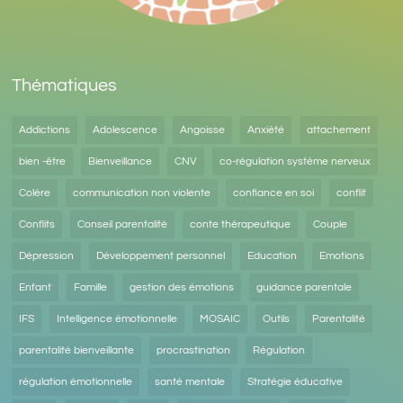
Thématiques
Addictions
Adolescence
Angoisse
Anxiété
attachement
bien -être
Bienveillance
CNV
co-régulation système nerveux
Colère
communication non violente
confiance en soi
conflit
Conflits
Conseil parentalité
conte thérapeutique
Couple
Dépression
Développement personnel
Education
Emotions
Enfant
Famille
gestion des émotions
guidance parentale
IFS
Intelligence émotionnelle
MOSAIC
Outils
Parentalité
parentalité bienveillante
procrastination
Régulation
régulation émotionnelle
santé mentale
Stratégie éducative